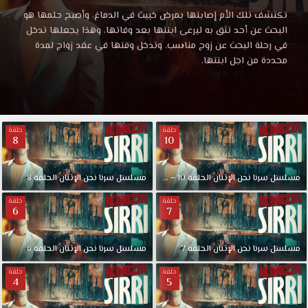
نحن
مسلسل
تكتشف تلك الأم إصابتها بمرض خبيث في الدماغ، وأصبح حلمها هو
سرنا
البحث عن أحد تثق به ليرعى ابنتها بعد وفاتها، وهذا يجعلها تدخل
الإثنان
نحن
في رحلة البحث عن زوج مناسب. وتدخل وقتها في عقد زواج لمدة
الإثنان
محددة من اجل ابنتها.
الحلقة
الحلقة
4
مترجمة
4
قصة
حلقة
حلقة
عشق
8
10
مترجمة
تويتر
مشاهدة
قصة
مباشرة
مسلسل
سرنا
نحن
الإثنان
الحلقة
10
–
Final
مسلسل
سرنا
نحن
الإثنان
الحلقة
8
بجودات
حلقة
حلقة
متعددة
6
7
عشق
HD
مسلسل
مسلسل
سرنا
نحن
الإثنان
الحلقة
7
مسلسل
سرنا
نحن
الإثنان
الحلقة
6
سرنا
نحن
حلقة
حلقة
4
5
الاثنين
الحلقة