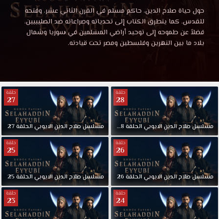
الدين
مسلسل
حول حياة صلاح الدين، حاكم مسلم في القرن الثاني عشر، وفتحه
صلاح
للقدس. كما يتطرق الكتاب إلى تحدياته وصراعاته ضد الصليبيين،
الايوبي
الدين
فضلاً عن طموحه إلى توحيد أراضي المسلمين في سوريا وشمال
الايوبي
بلاد ما بين النهرين وفلسطين ومصر تحت قيادته.
الحلقة
الحلقة
28
مترجمة
28
قصة
حلقة
حلقة
عشق
27
28
مترجمة
باكثر
من
قصة
جودة
مسلسل
صلاح
الدين
الايوبي
الحلقة
28
–
نهاية
مسلسل
الموسم
صلاح
الدين
الايوبي
الحلقة
27
مناسبة
حلقة
حلقة
للجوال
25
26
عشق
1080p+720p+480p+360p
FULL
مسلسل
صلاح
الدين
الايوبي
الحلقة
26
مسلسل
صلاح
الدين
الايوبي
الحلقة
25
HD
مشاهدة
حلقة
حلقة
23
24
مسلسل
فاتح