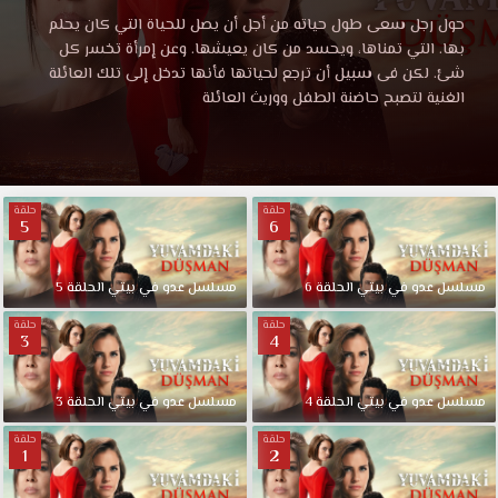
في
مشاهدة
حول رجل سعى طول حياته من أجل أن يصل للحياة التي كان يحلم
مسلسل
بها. التي تمناها، ويحسد من كان يعيشها. وعن إمرأة تخسر كل
بيتي
عدو
شئ. لكن فى سبيل أن ترجع لحياتها فأنها تدخل إلى تلك العائلة
في
الغنية لتصبح حاضنة الطفل ووريث العائلة
بيتي
الحلقة
الحلقة
5
5
موقع
حلقة
حلقة
قصة
5
6
مترجمة
عشق
HD.
قصة
حول
مسلسل
عدو
في
بيتي
الحلقة
6
مسلسل
عدو
في
بيتي
الحلقة
5
رجل
حلقة
حلقة
سعى
3
4
عشق
طول
حياته
مسلسل
عدو
في
بيتي
الحلقة
4
مسلسل
عدو
في
بيتي
الحلقة
3
من
أجل
حلقة
حلقة
1
2
أن
يصل