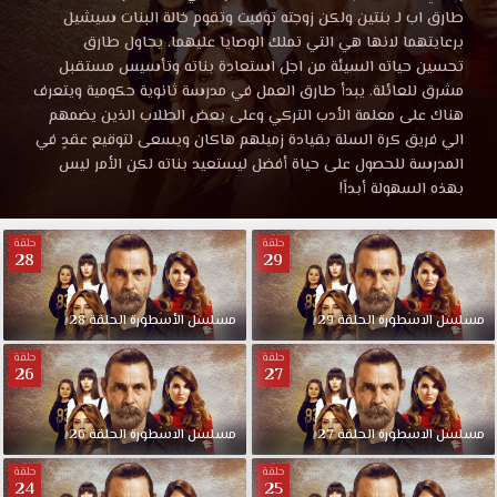
الحلقة
الأسطورة
طارق اب لـ بنتين ولكن زوجته توفيت وتقوم خالة البنات سيشيل
الحلقة
برعايتهما لانها هي التي تملك الوصايا عليهما. يحاول طارق
20
20
تحسين حياته السيئة من اجل استعادة بناته وتأسيس مستقبل
موقع
مشرق للعائلة. يبدأ طارق العمل في مدرسة ثانوية حكومية ويتعرف
قصة
هناك على معلمة الأدب التركي وعلى بعض الطلاب الذين يضمهم
مترجمة
عشق
الي فريق كرة السلة بقيادة زميلهم هاكان ويسعى لتوقيع عقدٍ في
HD.
المدرسة للحصول على حياة أفضل ليستعيد بناته لكن الأمر ليس
كاملة
تدور
بهذه السهولة أبداً!
قصة
قصة
المسلسل
حلقة
حلقة
حول
28
29
طارق،
عشق
لاعب
مسلسل
الاسطورة
الحلقة
29
مسلسل
الأسطورة
الحلقة
28
كرة
السلة
حلقة
حلقة
26
27
السابق
والمشهور
والذي
مسلسل
الاسطورة
الحلقة
27
مسلسل
الاسطورة
الحلقة
26
تقاعد
حلقة
حلقة
بسبب
24
25