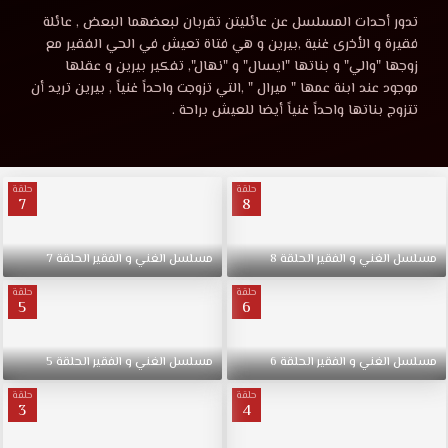
الغني
مشاهدة
تدور أحدات المسلسل عن عائليتن تقربان لبعضهما البعض , عائلة
مسلسل
فقيرة و الأخرى غنية ,بيرين و هي فتاة تعيش في الحي الفقير مع
و
الغني
زوجها "والي" و بناتها "ايسال" و "نهال", تفكير بيرين و عقلها
و
موجود عند ابنة عمها " ميرال " ,التي تزوجت واحداً غنياً , بيرين تريد أن
الفقير
الفقير
تتزوج بناتها واحداً غنياً أيضا للعيش براحة .
الحلقة
5
الحلقة
موقع
حلقة
حلقة
قصة
7
8
5
عشق
HD.
موقع
تدور
مسلسل
الغني
و
الفقير
الحلقة
8
مسلسل
الغني
و
الفقير
الحلقة
7
أحدات
حلقة
حلقة
المسلسل
5
6
قصة
عن
عائليتن
عشق
مسلسل
الغني
و
الفقير
الحلقة
6
مسلسل
الغني
و
الفقير
الحلقة
5
تقربان
لبعضهما
حلقة
حلقة
3isk
3
4
البعض
,