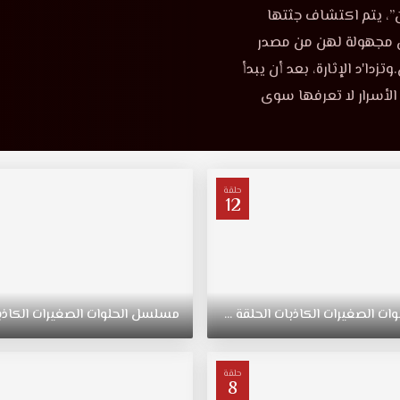
”، يتم اكتشاف جثتها
ل مجهولة لهن من مصدر
رارهن.وتزدا'د الإثارة، بعد أن يبدأ
ه الأسرار لا تعرفها سوى
حلقة
12
وات
الصغيرات
الكاذبات
الحلقة
12
مسلسل
الحلوات
الصغيرات
الكاذب
حلقة
8