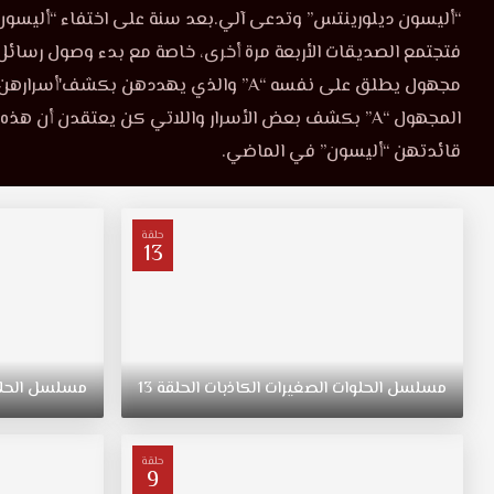
الصغيرات
“أليسون ديلورينتس” وتدعى آلي.بعد سنة على اختفاء “أليسون
الحلقة
الكاذبات
فتجتمع الصديقات الأربعة مرة أخرى، خاصة مع بدء وصول رسائ
الحلقة
مجهول يطلق على نفسه “A” والذي يهددهن بكشف'أس
8
8
موقع
المجهول “A” بكشف بعض الأسرار واللاتي كن يعتقدن أن هذ
قصة
مترجمة
قائدتهن “أليسون” في الماضي.
عشق
HD.
3isk
تدور
أحداث
حلقة
13
المسلسل
حول
حياة
أربع
فتيات
مراهقات
مسلسل
الحلوات
الصغيرات
الكاذبات
الحلقة
13
مسلسل
الحل
وهن
“أريا
مونتغمري”،
حلقة
9
“إميلي