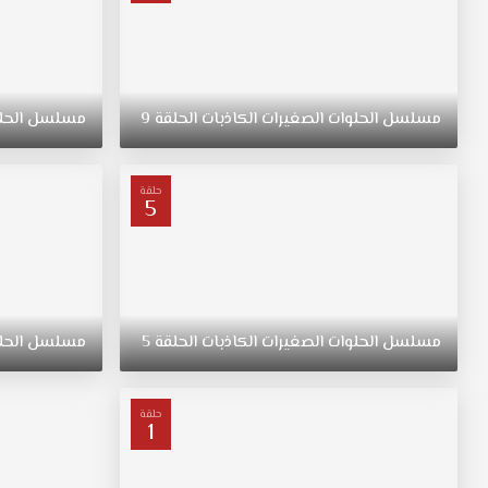
فيلدز”،
“هانا
مارين”،
و”سبنسر
هيستنغز”،
مسلسل
الحلوات
الصغيرات
الكاذبات
الحلقة
9
مسلسل
الحل
واللواتي
يتفرقن
بعد
حلقة
الاختفاء
5
الغامض
لقائدتهن
“أليسون
ديلورينتس”
وتدعى
مسلسل
الحلوات
الصغيرات
الكاذبات
الحلقة
5
مسلسل
الحل
آلي.بعد
سنة
على
اختفاء
حلقة
1
“أليسون”،
يتم
اكتشاف