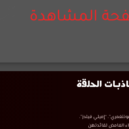
ذبات الحلقة
ونتغمري”، “إميلي فيلدز”،
فاء الغامض لقائدتهن