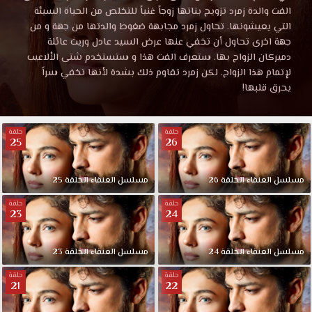
العنقاء
العنقاء
الفت والدة زمرد تزويج بناتها زوجاً غنياً للتخلص من الحياة السيئة
الحلقة
التي يعيشونها. تحاول زمرد مجابهة ضغوط والدتها من جهة و من
24
الحلقة
جهة اخرى تحاول أن تخفي عنها عرض السيد عادل وريث عائلة
موقع
دميركان الزواج بها. ستعرف الفت هذا و ستستخدم شتى الألاعيب
قصة
لإتمام هذا الزواج. لكن زمرد تقاوم ذلك بشدة لأنها تخفي سراً
24
عشق
يحرق قلبها!
HD.
مترجمة
تعيش
زمرد
حلقة
حلقة
25
26
قصة
مع
عائلتها
في
عشق
مسلسل
العنقاء
الحلقة
26
مسلسل
العنقاء
الحلقة
25
أحد
حلقة
حلقة
أكثر
23
24
أحياء
نيفشهير
فقراً
مسلسل
العنقاء
الحلقة
24
مسلسل
العنقاء
الحلقة
23
و
حلقة
حلقة
تعمل
21
22
في