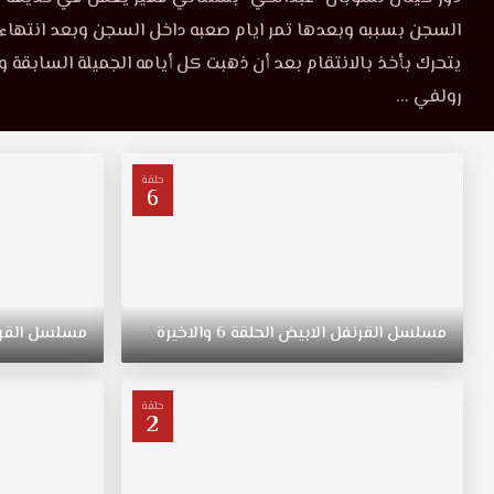
3
السجن بسببه وبعدها تمر ايام صعبه داخل السجن وبعد انتهاء
3
موقع
قصة
يتحرك بأخذ بالانتقام بعد أن ذهبت كل أيامه الجميلة السابق
عشق
مترجمة
رولفي ...
HD.
قصة
قصة
مسلسل
القرنفل
حلقة
6
عشق
الابيض
Beyaz
Karanfil
HD
يكون
دور
هاكان
مسلسل
القرنفل
الابيض
الحلقة
6
والاخيرة
مسلسل
القر
بوياف
ضابط
يعمل
حلقة
2
في
مكافحة
المخدرات