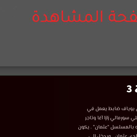
3
Beyaz Kar يكون دور هاكان بوياف ضابط يعمل في
سورمالي زازا آغا وتاجر
 بالمسلسل "عثمان" . يكون
دى عثمان , ويدخل الى