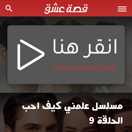
مسلسل علمني كيف احب
مسلسل
الحلقة 9
علمني