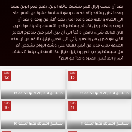
انتظرتك
مشاهدة
بعد أن تسبب زلزال كبير بتشتيت عائلة ايرين، يفتح قدير ايرين عينيه
مسلسل
بعدما كان يعتقد بأنه قد مات و هو السابعة عشرة من العمر. عاد
كثيراً
انتظرتك
الى الحياة و لكنه فقد والده الذي يحبه أكثر من روحه. و بعد أن
كثيراً
تزوجت والدته برجل آخر، لم يستطع قدير التمسك بالحياة مرة اخرى.
الحلقة
الحلقة
كان هنالك شيء ناقص دائماً الى أن يرى آيليز حين يتدحرج الخاتم
6
الذي هو ذكرى من والده و يأتي الى قدمي آيليز. بالرغم من ان هذه
موقع
الصدفة تقرب قدير من آيليز، لكنها على وشك الزواج بشخص آخر.
6
قصة
هل سيستطيع حب قدير و آيليز اجتياز هذا الامتحان، بينما تنكشف
عشق
أسرار العائلتين القذرة واحداً تلو الآخر؟
مترجمه
HD.
بعد
حلقة
حلقة
قصة
أن
12
13
تسبب
زلزال
عشق
مسلسل
انتظرتك
كثيرا
الحلقة
13
مسلسل
انتظرتك
كثيرا
الحلقة
12
كبير
بتشتيت
حلقة
حلقة
HD
10
11
عائلة
ايرين،
يفتح
مسلسل
انتظرتك
كثيرا
الحلقة
11
مسلسل
انتظرتك
كثيرا
الحلقة
10
قدير