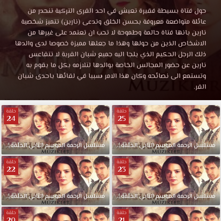
الموسم
مسلسل
حول فتاة بسيطة فقيرة تعيش في احد القرى التركية تنحدر من
الرحمة
عائلة متواضعة معروفة بحسن الخلق وتدعى (نارين) تتميز شخصية
الثاني
الموسم
نارين بانها فتاة حالمة وطموحة لا تحب ان تعتمد على غيرها من
الثاني
الاشخاص الذين من حولها وهذا ما جعلها مميزة خصوصا لدى والدها
الحلقة
الحلقة
ذلك الرجل الحكيم الذي يلجا اليه جميع شبان القرية لا تتقاعس
25
نارين عن حضور المجالس الخاصة بوالدها لتلازمه بكل ما يقوم به
مترجمة
وتستمع الى نصائحه وكان هذا الامر سببا في لقائها باحدى شبان
25
قصة
القر.
عشق
مترجمة
حيث
حلقة
حلقة
تدور
24
25
قصة
القصة
حول
مسلسل
الرحمة
الموسم
الثاني
الحلقة
25
مسلسل
الرحمة
الموسم
الثاني
الحلقة
24
فتاة
عشق
بسيطة
حلقة
حلقة
22
23
فقيرة
3sk
تعيش
في
مسلسل
الرحمة
الموسم
الثاني
الحلقة
23
مسلسل
الرحمة
الموسم
الثاني
الحلقة
22
احد
حلقة
حلقة
القرى
20
21