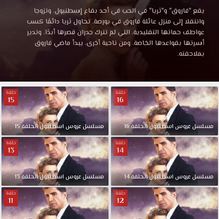
عروس
مشاهدة
يقع "فاروق" و"ثريا" في الحب في أحد بقاع إسطنبول، وتزوجا
مسلسل
وانتقلا إلى منزل عائلة فاروق في بورصة. تحاول ثريا دائمًا كسب
اسطنبول
عروس
عواطف حماتها التقليدية، التي لم تترك جدران قصرها أبدًا، وتدير
اسطنبول
أسرتها بقواعدها الخاصة، ومن ناحية أخرى، يبدأ ماضي فاروق
الحلقة
الحلقة
بملاحقته.
1
موقع
1
قصة
حلقة
حلقة
عشق
15
16
مترجمة
HD.
يقع
اونلاين
"فاروق"
مسلسل
عروس
اسطنبول
الحلقة
16
مسلسل
عروس
اسطنبول
الحلقة
15
و"ثريا"
حلقة
حلقة
في
13
14
3sk
الحب
في
مسلسل
عروس
اسطنبول
الحلقة
14
مسلسل
عروس
اسطنبول
الحلقة
13
أحد
بقاع
حلقة
حلقة
11
12
إسطنبول،
وتزوجا