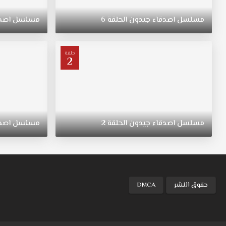
معدودة
فتغير
مسلسل
اصدقاء
جيدون
الحلقة
6
مسلسل
اصد
من
اهتماماتها
خاصة
حلقة
مع
2
نشوب
مشاكل
عائلية
مع
اختها.
مسلسل
اصدقاء
جيدون
الحلقة
2
مسلسل
اصد
حقوق النشر
DMCA