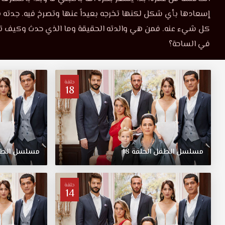
موقع
إسعادها بأي شكل لكنها تخرجه بعيداً عنها وتصرخ فيه. جدته
16
قصة
عشق
كل شيء عنه. فمن هي والدته الحقيقة وما الذي حدث وكيف تكو
HD.
موقع
في الساحة؟
ايفه،
طفل
قصة
لا
يعرف
حلقة
18
عشق
بأنه
متبني،
فقد
esheeq
اختارت
الأم
المتبناة
مسلسل
الطفل
الحلقة
18
مسلسل
الط
أن
تربيه
دون
حلقة
14
أن
تخبره
بأنها