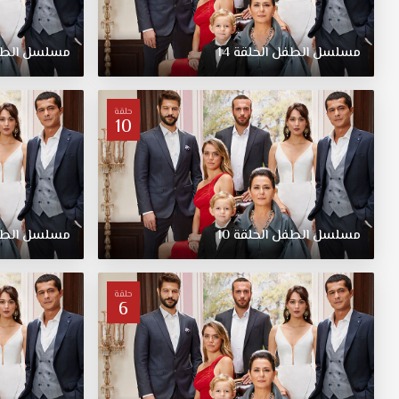
ليست
أمه
الحقيقية.
مسلسل
الطفل
الحلقة
14
مسلسل
الط
وكانت
حماتها
شاهدة
حلقة
على
10
ذلك.
لكن
بعدما
أنجبت
طفلاً
مسلسل
الطفل
الحلقة
10
مسلسل
الط
بدأت
تتغير
من
ناحيته
حلقة
6
كثيراً.
حتى
بدأ
ايفه
بالتغيّر