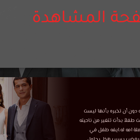
يه دون أن تخبره بأنها ليست
طفلاً بدأت تتغير من ناحيته
املة امه له.ايفه طفل في
ف بغضب بسبب هذا. يحاول