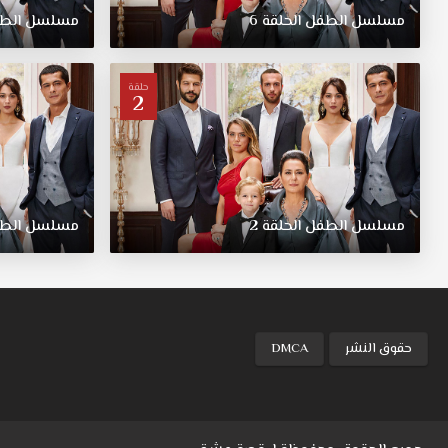
في
مسلسل
الطفل
الحلقة
6
مسلسل
الط
أسلوبه
وأصبح
عنيفاً
حلقة
2
بسبب
معاملة
امه
له.ايفه
طفل
في
مسلسل
الطفل
الحلقة
2
مسلسل
الط
الخامسة
من
عمره،
بدأ
يشعر
بكره
حقوق النشر
DMCA
امه
بالتبني
له
وبدأ