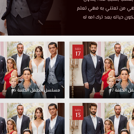
 هي من تعتني به فهي تعلم
ن حياته بعد ترك امه له
حلقة
17
فل
الحلقة
17
مسلسل
الطفل
الحلقة
16
حلقة
13