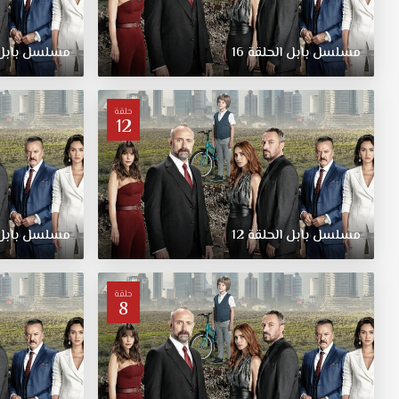
في
الوقت
الذي
مسلسل
بابل
الحلقة
16
مسلسل
بابل
يحتاج
فيه
إلى
حلقة
المال
12
لعلاج
ابنه
من
مرضه
الخطير.
مسلسل
بابل
الحلقة
12
مسلسل
بابل
يضطر
عرفان
الى
العمل
حلقة
8
في
أعمال
مشبوهة
بمشاركة
صديقه