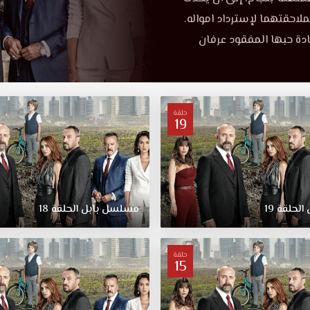
لاحقتهما لإسترداد امواله.
دة حبها المفقود عرفان
حلقة
19
الحلقة
19
مسلسل
بابل
الحلقة
18
حلقة
15