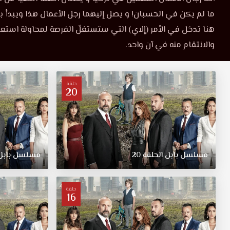
موقع
ما لم يكن في الحسبان! و يصل إليهما رجل الأعمال هذا ويبدأ بم
5
قصة
عشق
هنا تدخل في الأمر (إلاي) التي ستستغلّ الفرصة لمحاولة استعا
HD.
مترجمة
والانتقام منه في آن واحد.
‏تدور
أحداث
اونلاين
مسلسل
بابل
حلقة
20
esheeq
حول
عرفان
وهو
أستاذ
جامعي
في
مسلسل
بابل
الحلقة
20
مسلسل
بابل
كلية
الاقتصاد
يتم
حلقة
16
فصله
من
الجامعة