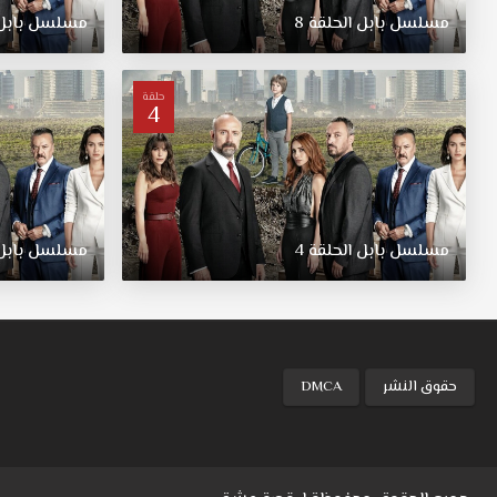
ايجيمان
مسلسل
بابل
الحلقة
8
مسلسل
بابل
حيث
يقومان
بعملية
حلقة
4
نصب
كبيرة
على
أحد
رجال
الأعمال
مسلسل
بابل
الحلقة
4
مسلسل
بابل
المهمين
في
تركيا
و
يظنان
انهما
حقوق النشر
DMCA
انتهيا
من
عملهما
بنجاح.