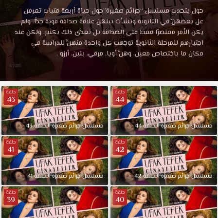
صغيرة
مسلسل
حول يتحدث مسلسل “جرائم صغيرة”حول حياة أربعة فتيات تعرفن
جرائم
عل بعضهنَّ في الثانوية ونشأت بينهن علاقة صداقة قوية جدًّا، ولم
الحلقة
صغيرة
يكن الأمر مقتصرًا فقط على الصداقة بل تعدَّى ذلك بكثير، ولكن عند
الحلقة
اجتيازهم للمرحلة الثانوية توجهت كل واحدة منهنَّ للدراسة في
39
39
مكان ما باختصاص معين، وهنَّ أويا، مرفي، بلين، أرزو .
مترجمة
قصة
موقع
عشق
حلقة
حلقة
اون
43
44
قصة
لاين
مشاهدة
عشق
ممتعة
مسلسل
جرائم
صغيرة
الحلقة
44
مسلسل
جرائم
صغيرة
الحلقة
43
وحصرية
حلقة
حلقة
عبر
41
42
FULL
موقعنا
مسلسل
HD
مسلسل
جرائم
صغيرة
الحلقة
42
مسلسل
جرائم
صغيرة
الحلقة
41
جرائم
صغيرة
حلقة
حلقة
39
40
الحلقة
39