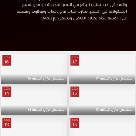
الحلقة
مارال
وقعت فى حب سارب البائع في قسم المخبوزات و مدير قسم
الحلقة
الشكولاتة في المتجر. سارب شاب مرح وجذاب وموهوب ومعتمد
13
13
على نفسه لكنه يطارد الماضي ويسعى للإنتقام!.
موقع
قصة
مترجمة
عشق
HD.
قصة
مارال
فتاة
حلقة
حلقة
16
17
عشق
غير
عادية
تطارد
مسلسل
مارال
الحلقة
17
مسلسل
مارال
الحلقة
16
احلامها،
حلقة
حلقة
مملوءة
14
15
ببهجة
الحياة.
بدأت
مسلسل
مارال
الحلقة
15
مسلسل
مارال
الحلقة
14
مارال
حلقة
حلقة
العمل
12
13
كنادلة