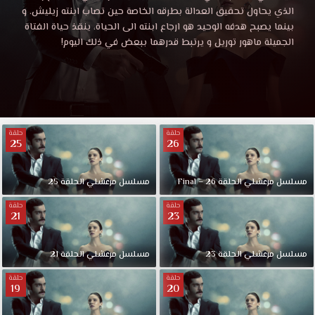
الحلقة
مرعشلي
الذي يحاول تحقيق العدالة بطرقه الخاصة حين تصاب ابنته زيليش. و
الحلقة
بينما يصبح هدفه الوحيد هو ارجاع ابنته الى الحياة، ينقذ حياة الفتاة
9
9
الجميلة ماهور توريل و يرتبط قدرهما ببعض في ذلك اليوم!
موقع
قصة
مترجمة
عشق
HD.
قصة
مرعشلي،
عسكري
حلقة
حلقة
25
26
عشق
سابق
انفصل
عن
مسلسل
مرعشلي
الحلقة
26
–
Final
مسلسل
مرعشلي
الحلقة
25
القوات
حلقة
حلقة
الخاصة.
21
23
يرغب
بقضاء
مسلسل
حياته
مرعشلي
الحلقة
23
مسلسل
مرعشلي
الحلقة
21
في
حلقة
حلقة
المكتبة
19
20
التي