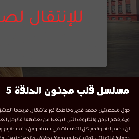
مسلسل
مسلسل قلب مجنون الحلقة 5
قلب
مشاهدة
حول شخصيتين محمد قدير وفاطمة نور عاشقان قربهما العشق
مسلسل
مجنون
ويفرقهم الزمن والظروف التي ليبتعدا عن بعضهما فالرجل العجوز
قلب
مجنون
ان يخسر ابنه وقدم كل التضحيات في سبيله ومن جانبه يقوم وال
الحلقة
الحلقة
بحماية ابنته التي تعتبر انها مسجونة بحفاض والدها عليها ، و