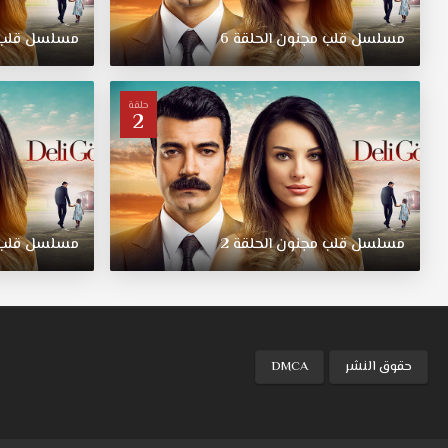
التي
ليبتعدا
مسلسل
قلب
مجنون
الحلقة
6
مسلسل
قلب
عن
بعضهما
فالرجل
حلقة
العجوز
2
أبو
محمد
قدير
لا
يريد
ان
مسلسل
قلب
مجنون
الحلقة
2
مسلسل
قلب
ان
يخسر
ابنه
وقدم
كل
حقوق النشر
DMCA
التضحيات
في
سبيله
ومن