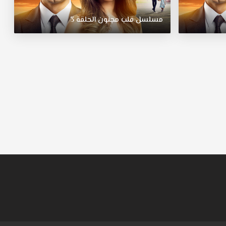
مسلسل
قلب
مجنون
الحلقة
3