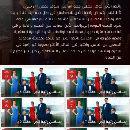
الابن
مشاهدة
رائحة الأبن جوهر، يحكي قصة امرأتين سوف تفعل أي شيء
مسلسل
لأبنائهم. يتعرض رائحة الأبن للاضطهاد في ظل حلم زينو فتاة بريئة
الحلقة
رائحة
صغيرة جدا، المحاربين الشجعان وشابة لا تعرف الرحمة هي قصة
الابن
شرح كيفية العودة إلى.رائحة الأبن، ممزقة بين الضمير والالتزام هي
الحلقة
9
فقدت منذ فترة طويلة محبة أسد توقعات الحياة اليومية المتغيرة
9
وقصة معركة في المدينة رائحة الابن هو نتيجة لخطيئة مدفوعة
موقع
السعي من اليأس، واختيار في العالم الأكثر صعوبة غير راغبة في
موقع
قصة
الزمرد، وبانشو قراءة كل ما حدث على السلطة في ظل سر عظيم
عشق
من الحياة.
قصة
HD.
رائحة
حلقة
حلقة
عشق
الأبن
8
9
جوهر،
يحكي
مسلسل
رائحة
الابن
الحلقة
9
مسلسل
رائحة
الابن
الحلقة
8
قصة
امرأتين
حلقة
حلقة
6
7
سوف
تفعل
أي
مسلسل
رائحة
الابن
الحلقة
7
مسلسل
رائحة
الابن
الحلقة
6
شيء