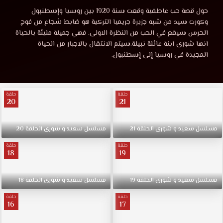
سعيد
مشاهدة
حول قصة حب عاطفية وقعت سنة 1920 بين روسيا وإسطنبول
مسلسل
وكورت سيد من شبه جزيرة جريميا التركية هو ضابط شجاع من فوج
و
سعيد
الحرس سيقع في الحب من النظرة الاولى. فهي جميلة مليئة بالحياة
و
انها شورى ابنة عائلة نبيلة.سيتم الانتقال بالاجبار من الحياة
شورى
شورى
المجيدة في روسيا إلى إسطنبول.
الحلقة
13
الحلقة
موقع
حلقة
حلقة
قصة
20
21
13
عشق
HD.
موقع
حول
مسلسل
سعيد
و
شورى
الحلقة
21
مسلسل
سعيد
و
شورى
الحلقة
20
قصة
حلقة
حلقة
حب
18
19
قصة
عاطفية
وقعت
عشق
مسلسل
سعيد
و
شورى
الحلقة
19
مسلسل
سعيد
و
شورى
الحلقة
18
سنة
1920
حلقة
حلقة
HD
16
17
بين
روسيا