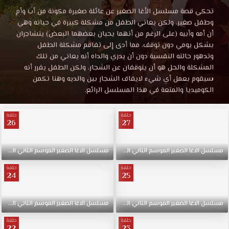
الآغا
مشاهدة
تحكي قصة مسلسل الأغا الصغير عن عائلة صغيرة مكونة من أب وأم
مسلسل
وطفل صغير، ولكن يعاني الطفل من مشكلة كبيرة في حياته وهي
الصغير
الآغا
أن أمه وأبيه (على الرغم من أنهما يحبان بعضهما البعض) يتشاجران
الصغير
بشكل يومي دون توقف، مما أدى إلى تفاقم مشكلة الطفل
الحلقة
الحلقة
وتدهور حالته النفسية دون أن يدري والداه أنه يعاني من تلك
12
المشكلة والحل هو أن يتوقفان عن الشجار، ولكن الطفل يقرر أنه
موقع
سيقوم بعمل أي شيء لايقاف الشجار بين والديه وهنا تكمن
12
قصة
الكوميديا والمتعة في هذا المسلسل الرائع.
عشق
مترجمة
HD.
حلقة
حلقة
تحكي
26
27
قصة
قصة
مسلسل
مسلسل
الاغا
الصغير
الموسم
الثاني
الحلقة
27
مسلسل
والاخيرة
الاغا
الصغير
الموسم
الثاني
الحلقة
الأغا
عشق
الصغير
حلقة
حلقة
24
25
عن
عائلة
صغيرة
مسلسل
الاغا
الصغير
الموسم
الثاني
الحلقة
25
مسلسل
الاغا
الصغير
الموسم
الثاني
الحلقة
مكونة
حلقة
حلقة
من
22
23