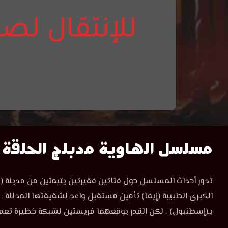
مسلسل
مسلسل الهاوية مدبلج الحلقة 23
الهاوية
مسلسل
تدور أحداث المسلسل حول فتاتين فقيرتين يتيمتين من مدينة (م
الهاوية
الحلقة
الكبرى الطبيبة (إيفا) تأمين مستقبل واعد لشقيقتها المدللة ،
الحلقة
23
بـ(إسطنبول) ، لكن القدر يوقعهما فريستين لشبكة خطيرة تعمل 
23
مدبلجة