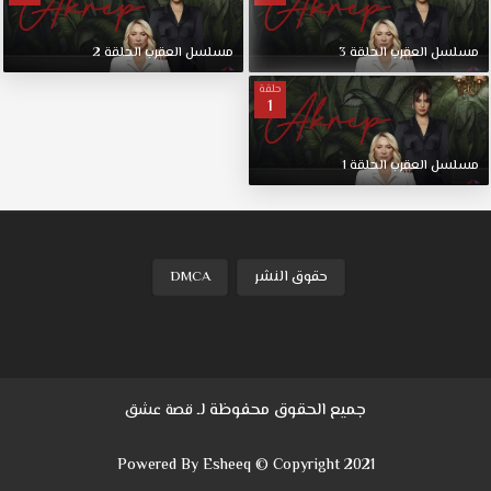
تشتعل
فور
مسلسل
العقرب
الحلقة
3
مسلسل
العقرب
الحلقة
2
محاولة
الابنة
حلقة
1
الانتقام
من
والدتها
مسلسل
العقرب
الحلقة
1
وما
فعلته
بها
في
صغرها
حقوق النشر
DMCA
مسلسل
العقرب
الحلقة
4
قصة
جميع الحقوق محفوظة لـ
قصة عشق
عشق
حل
Powered By Esheeq © Copyright 2021
مشكلة