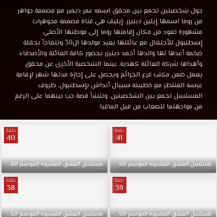
العشق
مشاهدة
حول شخصيتين تجمع بين محقق اسمه عمر ديمير مع مصممة جواهر
مسلسل
من روما اسمها إيلين دينيزر. إيليف هي فتاة مصممة مجوهرات
المشبوه
العشق
مشهورة تعود من مكان إقامتها روما إلى موطنها الأصلي
المشبوه
إسطنبول للأحتفال مع عائلتها بعيد مولدها ال30 وتتفاجأ بحفلة
الموسم
الموسم
ضخمة أعدها لها والدها أحمد دينيزر بحضور كافة العائلة والأصدقاء
الثاني
وأهداها شركة العائلة كهدية. بينما الشخصية الأخرى عن محقق
الحلقة
يعمل ضمن مكتب فرع الجرائم ويحصل على إجازة مدتها شهر لإقامة
الثاني
10
عرسه المنتظر مع خطيبته سيبال أنداش بإسطنبول. ظروف
موقع
المسلسل تجمع بين الشخصيتين، وتنشأ قصة حب بينهما على الرغم
الحلقة
قصة
من مواجهتما للصعاب من قبل المافيا.
عشق
10
HD.
حلقة
حلقة
حول
40
41
شخصيتين
مترجمة
تجمع
مسلسل
العشق
المشبوه
الموسم
الثاني
الحلقة
41
مسلسل
العشق
المشبوه
الموسم
الثاني
ا
بين
قصة
محقق
حلقة
حلقة
38
39
اسمه
عشق
عمر
ديمير
مسلسل
العشق
المشبوه
الموسم
الثاني
الحلقة
39
مسلسل
العشق
المشبوه
الموسم
الثاني
ا