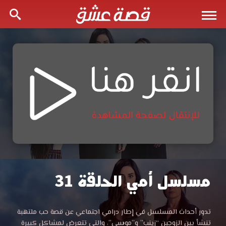
مسلسل أمي الحلقة 31
مسلسل
امي
مشاهدة
تدور أحداث المسلسل في إطار درامي اجتماعي عن قصة حب ملتهبة
مسلسل
تنشأ بين الزوجين “زينب” و”موسى”، والتي تتعرض لمشاكل كبيرة