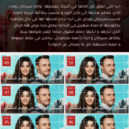
انت
مسلسل
ايدا التي تعلق كل آمالها في الحياة بتعليمها، تواجه سيركان بولات
انت
الذي يقطع منحتها الى خارج البلد و يتسبب ببقائها خريجة ثانوية
اطرق
اطرق
فحسب.سيركان يعرض على ايدا ارجاع منحتها لها في حال تظاهرت
بابي
بخطوبتها له لمدة شهرين.في البداية ترفض ايدا عرض هذا الرجل
الحلقة
بابي
الذي تكرهه، و لكنها تضطر للقبول عندما تتغير ظروفها.بينما
7
يتظاهر سيركان و ايدا بأنهما مخطوبان، يدخلان في علاقة شغوفة
مدبلجة
و صعبة تنسيهما كل ما يعرفان عن الصواب!
الحلقة
قصة
عشق
حلقة
حلقة
7
انستقرام
49
51
مشاهدة
مدبلجة
وتحميل
مسلسل
انت
اطرق
بابي
مدبلج
الحلقة
51
والاخيرة
مسلسل
انت
اطرق
بابي
مدبلج
الحلقة
49
حصريا
الان
قصة
حلقة
حلقة
47
48
مسلسل
انت
عشق
اطرق
مسلسل
انت
اطرق
بابي
مدبلج
الحلقة
48
مسلسل
انت
اطرق
بابي
مدبلج
الحلقة
47
بابي
حلقة
حلقة
الحلقة
45
46
7