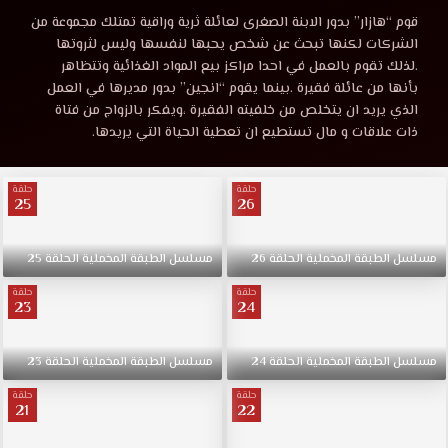
الطبقة
مشاهدة
قوم “هازار” بدور الابنة الصغرى لعائلة ثرية وراقية تمتلك مجموعة من
مسلسل
الشركات لكنها تبحث عن شخص يحبها لنفسها وليس لثروتها
المخملية
الطبقة
.لذلك تقوم بالعمل في احدا مراكز بيع المواد الغذائية وتتظاهر
المخملية
بأنها من عائلة فقيرة .بينما يقوم “انجين” بدور مديرها في العمل
الحلقة
الحلقة
الذي يريد ان يتخلص من خلفيته الفقيرة ،ويفكر بالزواج من فتاة
24
ذات علاقات و مال تستطيع ان تعطية الحياة التي يريدها.
مترجمة قصة
24
عشق
حلقة
حلقة
HD.
25
26
مترجمة
قوم
“هازار”
قصة
بدور
مسلسل
الطبقة
المخملية
الحلقة
26
مسلسل
الطبقة
المخملية
الحلقة
25
الابنة
حلقة
حلقة
الصغرى
23
24
عشق
لعائلة
ثرية
مسلسل
الطبقة
المخملية
الحلقة
24
مسلسل
الطبقة
المخملية
الحلقة
23
وراقية
تمتلك
حلقة
حلقة
21
22
مجموعة
من