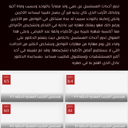
المعجزة
مسلسل
تدور أحداث المسلسل عن صبي ولد مصاباً بالتوحد وبسبب وفاة أخيه
الطبيب
وكذلك الأرنب الذي كان يحبه قرر أن يصبح طبيبا ليساعد الآخرين.
الحلقة
المعجزة
ولكن إصابته بالتوحد سببت له عدة مشاكل في التواصل مع الآخرين
الحلقة
ورغم ذلك فهو يمتلك مهارة غير عادية في التذكر وتشخيص الأمراض
39
39
مما أكسبه شهرة كبيرة بين الأطباء وثقة عند المرضى. وعلى هذا
موقع
المنوال تدور أحداث المسلسل بالكامل حيث يتعلم الدكتور علي
قصة
وفاء كل يوم مهارة من مهارات التواصل ويشخص الكثير من الحالات
مترجمة
عشق
التي لا يستطيع أفضل الأطباء تشخيصها. وقد تم تعيينه في أحد
تويتر
أكبر المستشفيات بإسطنبول كطبيب مساعد. بمساعدة الدكتور
قصة
تدور
عادل الذي اهتم به في صغره.
أحداث
عشق
المسلسل
حلقة
حلقة
عن
63
64
صبي
ولد
مسلسل
الطبيب
المعجزة
الحلقة
64
–
Final
مسلسل
الطبيب
المعجزة
الحلقة
63
مصاباً
بالتوحد
حلقة
حلقة
60
61
مسلسل
الطبيب
المعجزة
مسلسل
الطبيب
المعجزة
الحلقة
61
مسلسل
الطبيب
المعجزة
الحلقة
60