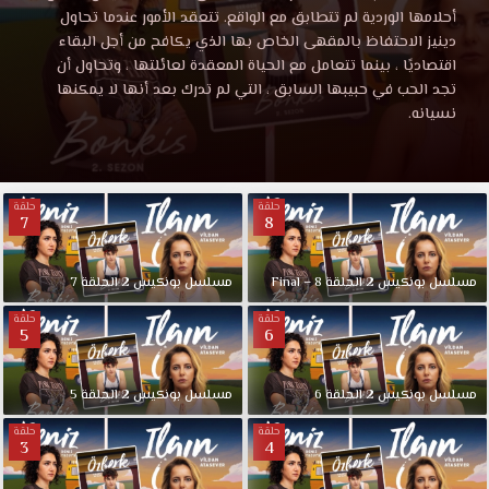
الموسم
الموسم
أحلامها الوردية لم تتطابق مع الواقع. تتعقد الأمور عندما تحاول
2
دينيز الاحتفاظ بالمقهى الخاص بها الذي يكافح من أجل البقاء
الثاني
2
اقتصاديًا ، بينما تتعامل مع الحياة المعقدة لعائلتها ، وتحاول أن
الحلقة
تجد الحب في حبيبها السابق ، التي لم تدرك بعد أنها لا يمكنها
7
نسيانه.
الثاني
مترجمة
قصة
الحلقة
عشق
حصريا
حلقة
حلقة
7
8
7
بدون
اعلان
وباكثر
مترجمة
مسلسل
بونكيس
2
الحلقة
8
–
Final
مسلسل
بونكيس
2
الحلقة
7
من
حلقة
حلقة
جودة
5
6
قصة
1080p+720p+480p+360p
مسلسل
عشق
مسلسل
بونكيس
بونكيس
2
الحلقة
6
مسلسل
بونكيس
2
الحلقة
5
الموسم
حلقة
حلقة
الثاني
3
4
الحلقة