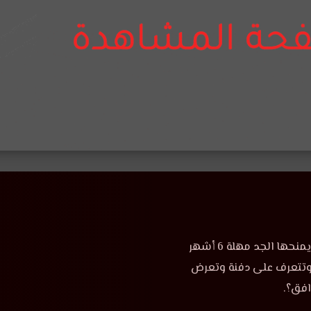
يقرر جد عمر بيع القصر ولكن زوجة ابنه ناريمان تحاول منع ذلك. يمنحها الجد مهلة 6 أشهر
 وتتعرف على دفنة وتعرض
افق؟.