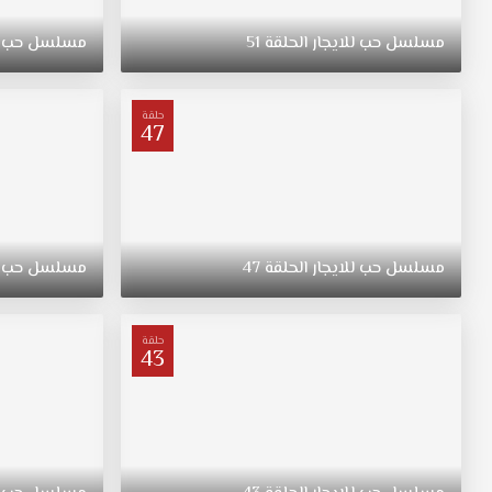
6
أشهر
مسلسل
حب
للايجار
الحلقة
51
مسلسل
حب
كفرصة
لتقوم
بتزويج
حلقة
عمر.
47
تبدأ
ناريمان
بالبحث
عن
عروس
لعمر
مسلسل
حب
للايجار
الحلقة
47
مسلسل
حب
وتتعرف
على
دفنة
حلقة
43
وتعرض
عليها
المال
مقابل
أن
تتزوج