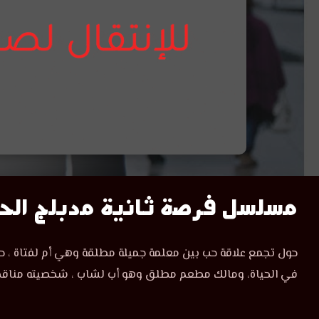
مسلسل
مسلسل فرصة ثانية مدبلج الحلقة
فرصة
مسلسل
حول تجمع علاقة حب بين معلمة جميلة مطلقة وهي أم لفتاة ،
فرصة
ثانية
في الحياة، ومالك مطعم مطلق وهو أب لشاب ، شخصيته مناقض
ثانية
الحلقة
الحلقة
93