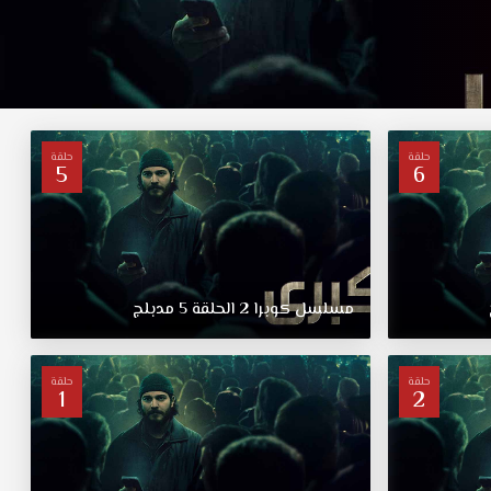
حلقة
حلقة
5
6
مسلسل
كوبرا
2
الحلقة
5
مدبلج
حلقة
حلقة
1
2