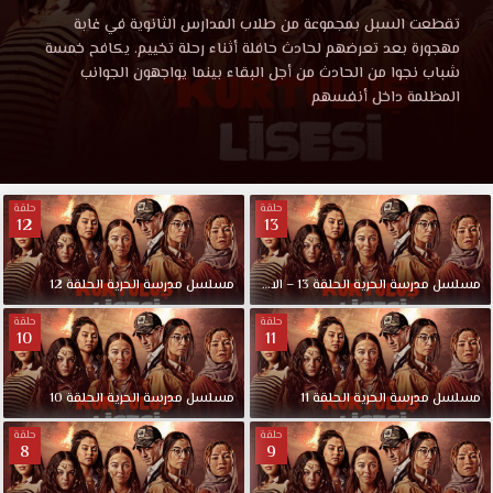
الحرية
مسلسل
تقطعت السبل بمجموعة من طلاب المدارس الثانوية في غابة
مدرسة
مهجورة بعد تعرضهم لحادث حافلة أثناء رحلة تخييم. يكافح خمسة
الحلقة
الحرية
شباب نجوا من الحادث من أجل البقاء بينما يواجهون الجوانب
kurtulus
المظلمة داخل أنفسهم
lisesi
12
الحلقة
12
مترجمة
مترجمة
حلقة
حلقة
قصة
12
13
قصة
عشق
مشاهدة
عشق
وتحميل
مسلسل
مدرسة
الحرية
الحلقة
13
–
الاخيرة
مسلسل
مدرسة
الحرية
الحلقة
12
باكثر
حلقة
حلقة
من
10
11
جودة
مسلسل
مسلسل
مدرسة
الحرية
الحلقة
11
مسلسل
مدرسة
الحرية
الحلقة
10
مدرسة
الحرية
حلقة
حلقة
8
9
الحلقة
12