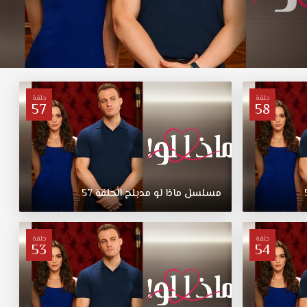
حلقة
حلقة
57
58
مسلسل
ماذا
لو
مدبلج
الحلقة
57
حلقة
حلقة
53
54