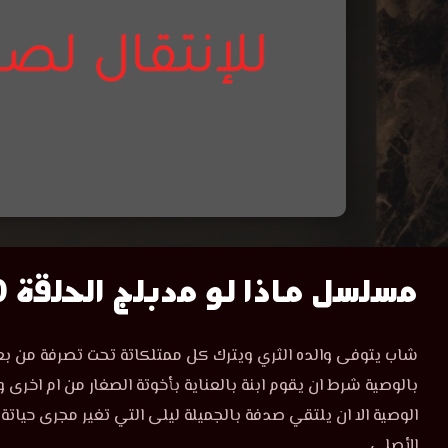
مسلسل
مسلسل ماذا لو مدبلج الحلقة 60
ماذا
مسلسل
شاب يتوفى والده الثري ويترك كل ممتلكاتة تحت تصرفة من بع
ماذا
لو
بالوصية شرط ان يقوم ابنة بالعناية بأخوتة الصغار من ام اخرى و
لو
الحلقة
الوصية الا ان يلتقي صدفة بالجميلة ليلى التي تغير مجرى حيات
الحلقة
60
الأصلي