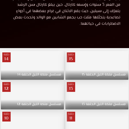
الليل
ملكة
من العمر 3 سنوات وإسمه كارتال. حين يبلغ كارتال سن الرشد
الليل
يتعرّف إلى سيلين، حيث يقع الاثنان في غرام بعضهما في أجواءٍ
الحلقة
الحلقة
تصاعدية يتخلّلها مثلث حب يجمع الشابين مع الوالد وتحدث بعض
7
الاضطرابات في حياتهما.
موقع
7
قصة
عشق
مترجمة
HD.
تدور
حلقة
حلقة
14
15
قصة
حول
رجل
أرمل
عشق
مسلسل
ملكة
الليل
الحلقة
15
مسلسل
ملكة
الليل
الحلقة
14
يدعى
حلقة
حلقة
عزيز
12
13
يحترم
ذكرى
مسلسل
زوجته
ملكة
الليل
الحلقة
13
مسلسل
ملكة
الليل
الحلقة
12
الراحلة
حلقة
حلقة
بعد
10
11
وفاتها