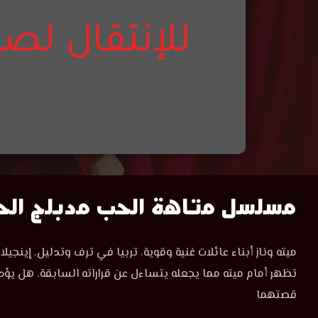
مسلسل
مسلسل متاهة الحب مدبلج الحل
متاهة
مسلسل
ميته وناز أبناء عائلات غنية وقوية، تربيا في ترف وتدليل. إينجيلا،
متاهة
الحب
تظهر أمام ميته مما يجعله يتساءل عن قراراته السابقة. هل يؤدي
الحب
الحلقة
قصتهما
الحلقة
3