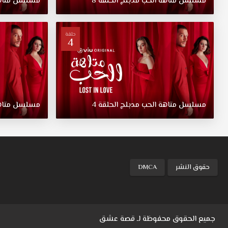
مسلسل
متاهة
الحب
مدبلج
الحلقة
8
مسلسل
متا
خادمة
ناز
منذ
حلقة
4
الطفولة،
تظهر
أمام
ميته
مما
يجعله
مسلسل
متاهة
الحب
مدبلج
الحلقة
4
مسلسل
متا
يتساءل
عن
قراراته
السابقة مسلسل
متاهة
الحب
حقوق النشر
DMCA
الحلقة
3
مدبلج
قصة
جميع الحقوق محفوظة لـ
قصة عشق
عشق.