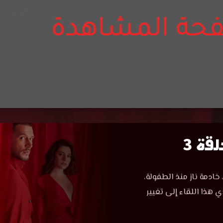
قة 3
 خادمة ناز منذ الطفولة،
 هذا اللقاء إلى تغيير