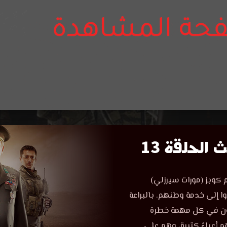
لحلقة 13
 كوبز (مورات سيرزلي)
ا إلى خدمة وطنهم. بالبراعة
ركون في كل مهمة خطرة
 أعباءً كثيرة، وهم على