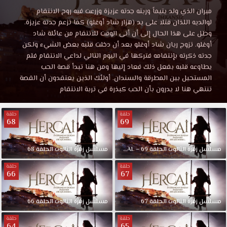
زهرة
مشاهدة
ميران الذي ولد يتيماً وربته جدته عزيزة وزرعت فيه روح الانتقام
مسلسل
لوالديه اللذان قتلا على يد (هزار شاد أوغلو) كما تزعم جدته عزيزة.
الثالوث
زهرة
وظل على هذا الحال إلى أن أتى الوقت للانتقام من عائلة شاد
الثالوث
أوغلو. تزوج ريان شاد أوغلو بعد أن دخلت قلبه بعض الشيء ولكن
الحلقة
الحلقة
جدته ذكرته بإنتقامه فتركها في اليوم التالي لداعي الانتقام فلم
19
يطاوعه قلبه بفعل ذلك فعاد إليها ومن هنا تبدأ قصة الحب
موقع
المستحيل بين المطرقة والسندان. أولئك الذين يعتقدون أن القصة
19
قصة
تنتهي هنا لا يدرون بأن الحب كبذرة في تربة الانتقام
عشق
مترجمة
HD.
حلقة
حلقة
ميران
68
69
قصة
الذي
ولد
مسلسل
زهرة
الثالوث
الحلقة
69
–
FINAL
مسلسل
زهرة
الثالوث
الحلقة
68
يتيماً
عشق
وربته
حلقة
حلقة
66
67
جدته
عزيزة
وزرعت
مسلسل
زهرة
الثالوث
الحلقة
67
مسلسل
زهرة
الثالوث
الحلقة
66
فيه
حلقة
حلقة
روح
64
65