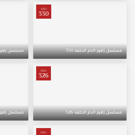
يُجبر
ديلان
حلقة
330
وباران
على
الزواج
لإنهاء
نزاع
وإنقاذ
مسلسل
زهور
الدم
الحلقة
330
مسلسل
زهور
شقيقهما
،
لكن
حلقة
326
عمهما
يريد
إعادة
إشعالها.
هذه
العلاقة
مسلسل
زهور
الدم
الحلقة
326
مسلسل
زهور
المليئة
بالصراعات
ستجلب
حلقة
رياحًا