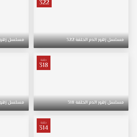
322
قوية
بين
قلوبين
،
لكن
مسلسل
زهور
الدم
الحلقة
322
مسلسل
زهور
هل
ستتحول
إلى
زواج
حلقة
318
حقيقي؟.
مسلسل
زهور
الدم
الحلقة
318
مسلسل
زهور
حلقة
314