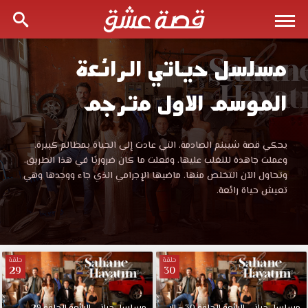
مسلسل حياتي الرائعة
مسلسل
الموسم الاول مترجم
حياتي
الرائعة
مسلسل
يحكي قصة شيبنم الصادمة، التي عادت إلى الحياة بمظالم كبيرة،
حياتي
وعملت جاهدة للتغلب عليها، وفعلت ما كان ضروريًا في هذا الطريق،
الموسم
الرائعة
وتحاول الآن التخلص منها. ماضيها الإجرامي الذي جاء ووجدها وهي
الموسم
تعيش حياة رائعة.
الاول
الاول
Sahane
Hayatım
مترجم
مترجم
حلقة
حلقة
قصة
29
30
قصة
عشق
مشاهدة