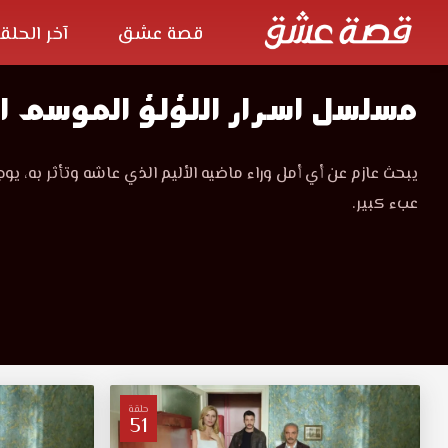
قصة عشق
آخر الحلق
مسلسل
مسلسل اسرار اللؤلؤ الموسم ال
اسرار
مسلسل
يبحث عازم عن أي أمل وراء ماضيه الأليم الذي عاشه وتأثر به، يوجد
اسرار
اللؤلؤ
عبء كبير.
اللؤلؤ
الموسم
الموسم
الاول
مدبلج
الاول مدبلج
كامل
قصة
عشق
قصة
مشاهدة
وتحميل
عشق
باكثر
حلقة
51
من