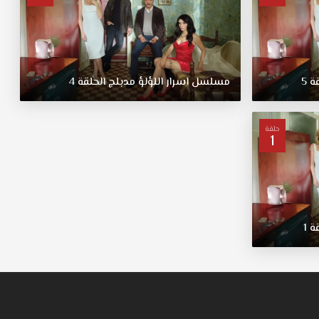
قة
5
مسلسل
اسرار
اللؤلؤ
مدبلج
الحلقة
4
حلقة
1
قة
1