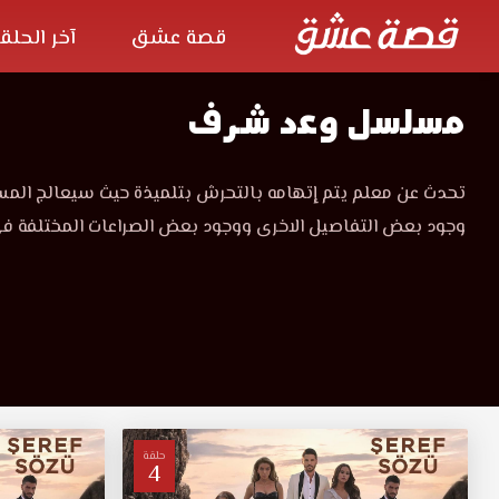
قصة عشق
آخر الحلق
مسلسل
مسلسل وعد شرف
وعد
مسلسل
تحدث عن معلم يتم إتهامه بالتحرش بتلميذة حيث سيعالج ال
وعد
شرف
وجود بعض التفاصيل الاخرى ووجود بعض الصراعات المختلفة ف
شرف
مترجم
مترجم
قصة
عشق
قصة
مشاهدة
مباشرة
بجودة
عشق
عالية
المسلسل
3sk
التركي
حلقة
4
وعد