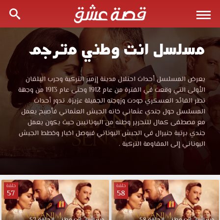
مسلسل انت وطني مترجم
مشاهدة
مسلسل
مشاهدة
يعرض المسلسل أحداث احتلال مدينة إزمير التركية وحرب البلقان
مسلسل
الأولى التي وقعت في الفترة من عام 1912 وحتى عام 1913 من وجهة
انت
انت
نظر القائد العسكري جودت وزوجته الجميلة عزيزة. تدور أحداث
وطني
المسلسل حول جندي عثماني خانه الجيش العثماني فأصبح يعمل
موقع
وطني
مع مصطفى كمال للتحرير وطنه من اليونانيين حيث يكون يعمل
قصة
جندي برتبة جنيرال في الجيش اليوناني فيوصل اخبار وخطط الجيش
عشق
اليوناني إلى المقاومة التركية .
موقع
HD
يعرض
قصة
المسلسل
أحداث
حلقة
حلقة
57
58
عشق
احتلال
مدينة
إزمير