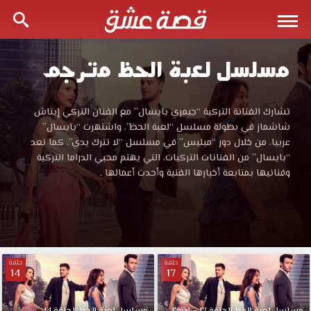
مسلسل لعبة الحظ مترجم
مسلسل
لعبة
مسلسل
تشارك الفنانة التركية “جيمري بايسال” مع الفنان التركي إيتاش
لعبة
شاشماز في بطولة مسلسل “لعبة الحظ”. واشتهرت “بايسال”
الحظ
الحظ
عربيا، من خلال دور “ميليس” في مسلسل “لا تترك يدي”. كما تعد
مترجم
“بايسال” من الفنانات التركيات، التي يهتم محبي الدراما التركية
قصة
مترجم
وفنانيها بمتابعة أخبارها الفنية وأحدث أعمالها .
عشق
مشاهدة
قصة
مباشرة
بجودة
عشق
عالية
المسلسل
حلقة
حلقة
14
17
FULL
التركي
لعبة
الحظ