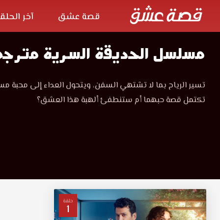
قصة عشق
آخر الحلق
مسلسل
مسلسل الحديقة السرية مترج
الحديقة
مسلسل
تسير الرياح بما لا تشتهي السفن، ويتحول العداء إلى محبة مس
الحديقة
السرية
تكتمل قصة حبهما أم ستنطفئ ألهبة هذا العشق؟
السرية
gizli
gizli
bahce
مترجم
bahce
قصة
عشق
مشاهدة
مترجم
وتحميل
باكثر
قصة
من
حلقة
1
جودة