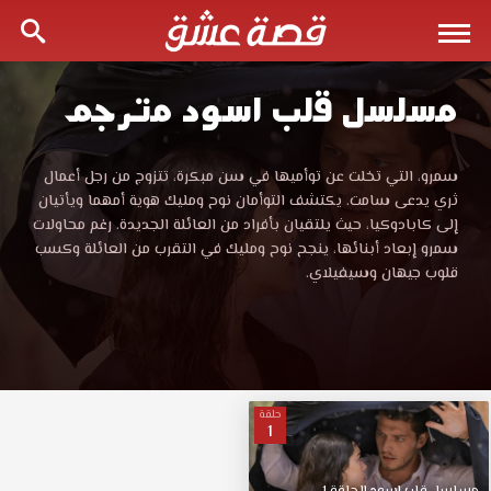
مسلسل قلب اسود مترجم
مسلسل
قلب
مسلسل
سمرو، التي تخلت عن توأميها في سن مبكرة، تتزوج من رجل أعمال
قلب
ثري يدعى سامت. يكتشف التوأمان نوح ومليك هوية أمهما ويأتيان
اسود
اسود
إلى كابادوكيا، حيث يلتقيان بأفراد من العائلة الجديدة. رغم محاولات
Siyah
سمرو إبعاد أبنائها، ينجح نوح ومليك في التقرب من العائلة وكسب
Kalp
Siyah
قلوب جيهان وسيفيلاي.
مترجم
قصة
Kalp
عشق
مشاهدة
مترجم
وتحميل
باكثر
حلقة
1
قصة
من
جودة
مناسبة