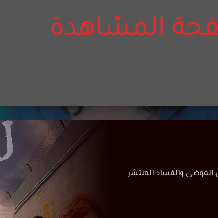
الفوضى والفساد المنتشر