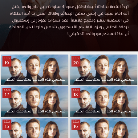
هذه
مشاهدة
تبدأ القصة بحادثة أليمة لطفل عمره 4 سنوات حين قام والده بقتل
مسلسل
أمه امام عينيه في إحدى سفن البضائع وهناك اعتنى به أحد الطهاة
المدينة
هذه
في السفينة ليكبر ويصبح ملاكماً. بعد سنوات يعود إلى إسطنبول
المدينة
برفقة الطاهي ويزور الملاكم الأسطوري شاهين فارغا لكن المفاجأة
ستلاحقك
ستلاحقك
أن هذا الملاكم هو والده الحقيقي!
الحلقة
10
الحلقة
موقع
حلقة
حلقة
قصة
19
20
10
عشق
HD.
موقع
تبدأ
مسلسل
هذه
المدينة
ستلاحقك
الحلقة
20
مسلسل
هذه
المدينة
ستلاحقك
الحلقة
19
القصة
حلقة
حلقة
بحادثة
17
18
قصة
أليمة
لطفل
عشق
مسلسل
هذه
المدينة
ستلاحقك
الحلقة
18
مسلسل
هذه
المدينة
ستلاحقك
الحلقة
17
عمره
4
حلقة
حلقة
HD
15
16
سنوات
حين