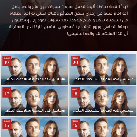
هذه
مشاهدة
تبدأ القصة بحادثة أليمة لطفل عمره 4 سنوات حين قام والده بقتل
مسلسل
أمه امام عينيه في إحدى سفن البضائع وهناك اعتنى به أحد الطهاة
المدينة
هذه
في السفينة ليكبر ويصبح ملاكماً. بعد سنوات يعود إلى إسطنبول
المدينة
برفقة الطاهي ويزور الملاكم الأسطوري شاهين فارغا لكن المفاجأة
ستلاحقك
ستلاحقك
أن هذا الملاكم هو والده الحقيقي!
الحلقة
5
الحلقة
موقع
حلقة
حلقة
قصة
19
20
5
عشق
HD.
موقع
تبدأ
مسلسل
هذه
المدينة
ستلاحقك
الحلقة
20
مسلسل
هذه
المدينة
ستلاحقك
الحلقة
19
القصة
حلقة
حلقة
بحادثة
17
18
قصة
أليمة
لطفل
عشق
مسلسل
هذه
المدينة
ستلاحقك
الحلقة
18
مسلسل
هذه
المدينة
ستلاحقك
الحلقة
17
عمره
4
حلقة
حلقة
HD
15
16
سنوات
حين